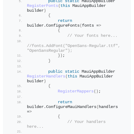
public
static
 MauiAppBuilder 
RegisterFonts
(
this
 MauiAppBuilder 
builder
)
{
return
builder.
ConfigureFonts
(
fonts =
>
{
// Your fonts here...
//fonts.AddFont("OpenSans-Regular.ttf", 
"OpenSansRegular");
})
;
}
public
static
 MauiAppBuilder 
RegisterHandlers
(
this
 MauiAppBuilder 
builder
)
{
RegisterMappers
()
;
return
builder.
ConfigureMauiHandlers
(
handlers 
=
>
{
// Your handlers 
here...