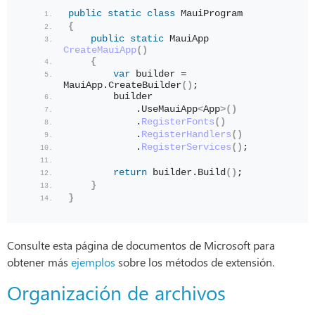
public
static
class
 MauiProgram
{
public
static
 MauiApp 
CreateMauiApp
()
{
var
 builder = 
MauiApp.
CreateBuilder
()
;
        builder
            .UseMauiApp
<
App
>()
            .
RegisterFonts
()
            .
RegisterHandlers
()
            .
RegisterServices
()
;
return
 builder.
Build
()
;
}
}
Consulte esta página de documentos de Microsoft para
obtener más
ejemplos
sobre los métodos de extensión.
Organización de archivos